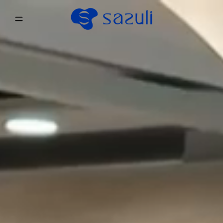
Produtos
Serviços
Sazuli
Parceiros
Contactos
Instagram
Facebook
LinkedIn