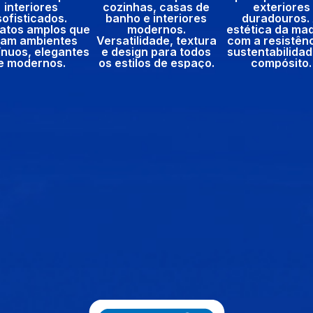
interiores
cozinhas, casas de
exteriores
sofisticados.
banho e interiores
duradouros.
atos amplos que
modernos.
estética da ma
iam ambientes
Versatilidade, textura
com a resistênc
ínuos, elegantes
e design para todos
sustentabilida
e modernos.
os estilos de espaço.
compósito.